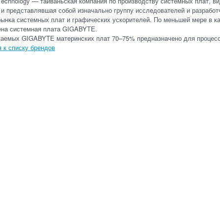
Technology — тайваньская компания по производству системных плат, ви
 и представлявшая собой изначально группу исследователей и разработ
рынка системных плат и графических ускорителей. По меньшей мере в 
ена системная плата GIGABYTE.
каемых GIGABYTE материнских плат 70–75% предназначено для процессо
 к списку брендов