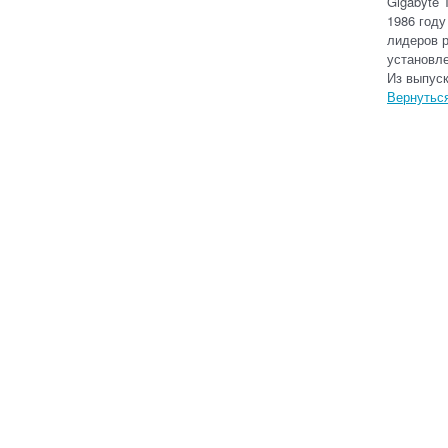
Gigabyte 
1986 году
лидеров 
установл
Из выпус
Вернуться