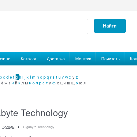
Найти
азине
Каталог
Доставка
Монтаж
Почитать
Кон
b
c
d
e
f
g
h
i
j
k
l
m
n
o
p
q
r
s
t
u
v
w
x
y
z
ё
ж
з
и
й
к
л
м
н
о
п
р
с
т
у
ф
х
ц
ч
ш
щ
э
ю
я
byte Technology
Бренды
Gigabyte Technology