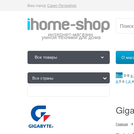
Ваш город:
Санкт-Петербург
Все товары
О маг
Все
0-9
a
а
б
в
г
д
е
Giga
Главная