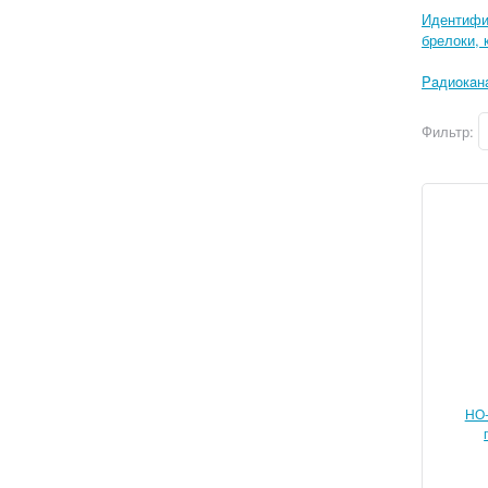
Идентифи
брелоки, 
Paдиoкaн
Фильтр:
НО-