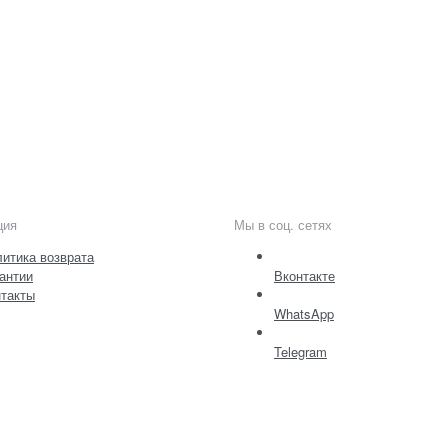
ция
Мы в соц. сетях
итика возврата
антии
Вконтакте
такты
WhatsApp
Telegram