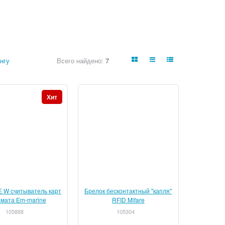
нгу
Всего найдено:
7
Хит
 W считыватель карт
Брелок бесконтактный "капля"
мата Em-marine
RFID Mifare
105888
105304