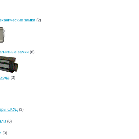
еханические замки
(2)
агнитные замки
(6)
ыхода
(3)
еры СКУД
(3)
ели
(6)
и
(9)