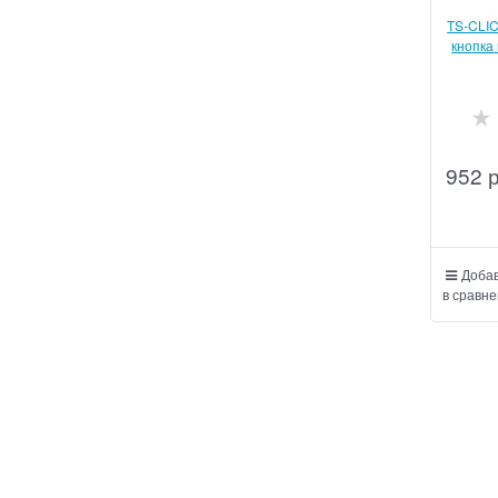
TS-CLIC
кнопка
952
Добав
в сравне