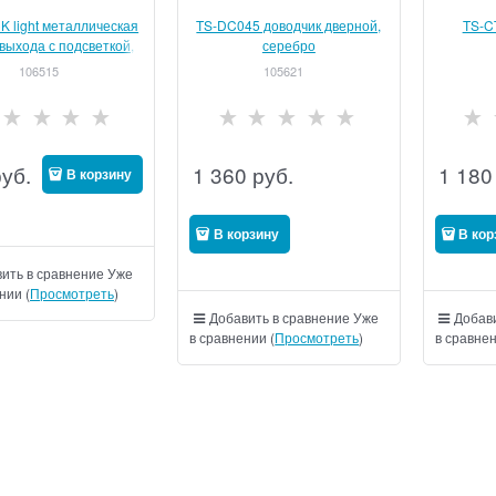
K light металлическая
TS-DC045 доводчик дверной,
TS-C
 выхода с подсветкой,
серебро
накладная
106515
105621
руб.
1 360
руб.
1 180
В корзину
В корзину
В кор
ить в сравнение
Уже
нии (
Просмотреть
)
Добавить в сравнение
Уже
Добави
в сравнении (
Просмотреть
)
в сравнен