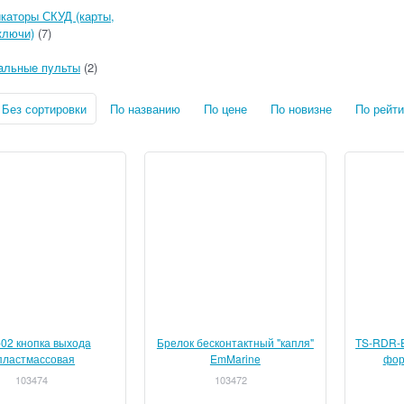
каторы СКУД (карты,
ключи)
(7)
aльныe пyльты
(2)
Без сортировки
По названию
По цене
По новизне
По рейти
02 кнопка выхода
Брелок бесконтактный "капля"
TS-RDR-E
пластмассовая
EmMarine
фор
103474
103472