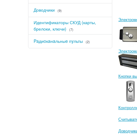
Доводчики
(9)
Электром
Идентификаторы СКУД (карты,
брелоки, ключи)
(7)
Paдиoкaнaльныe пyльты
(2)
Электром
Кнопки в
Контролл
Считыват
Доводчик