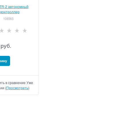
TR-2 автономный
контроллер
108565
руб.
зину
ть в сравнение
Уже
ии (
Просмотреть
)