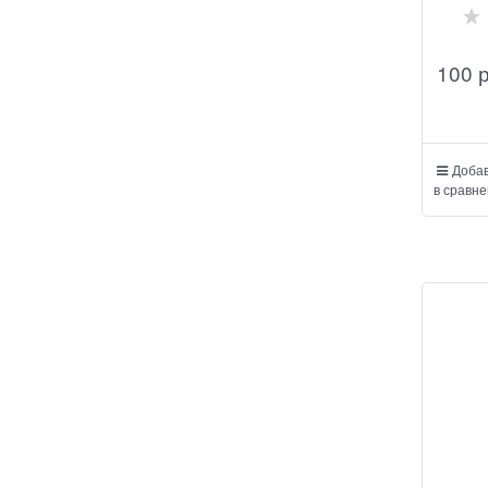
100
Добав
в сравне